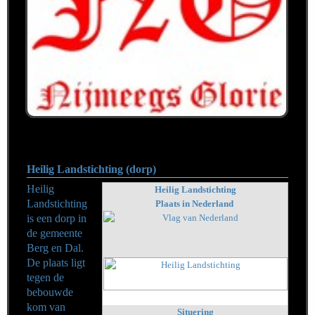
Heilig Landstichting (dorp)
Heilig
Heilig Landstichting
Landstichting
Plaats in Nederland
is een dorp in
de gemeente
Berg en Dal.
De plaats ligt
tegen de
bebouwde
kom van
Situering