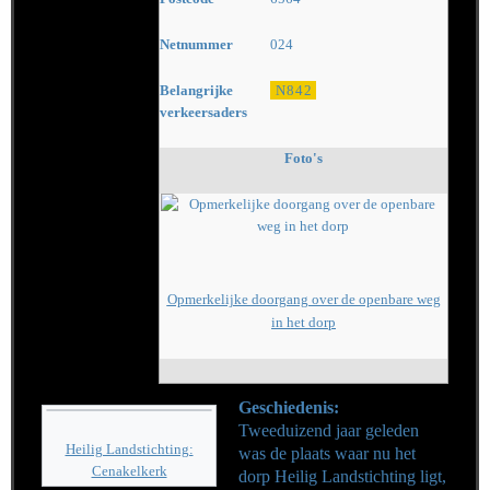
Netnummer
024
Belangrijke
N842
verkeersaders
Foto's
Opmerkelijke doorgang over de openbare weg
in het dorp
Geschiedenis:
Tweeduizend jaar geleden
Heilig Landstichting:
was de plaats waar nu het
Cenakelkerk
dorp Heilig Landstichting ligt,