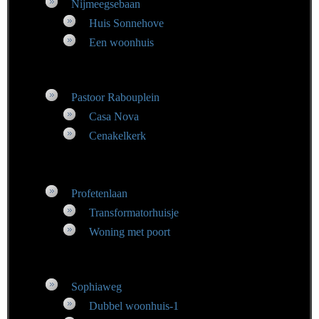
Nijmeegsebaan
Huis Sonnehove
Een woonhuis
Pastoor Rabouplein
Casa Nova
Cenakelkerk
Profetenlaan
Transformatorhuisje
Woning met poort
Sophiaweg
Dubbel woonhuis-1