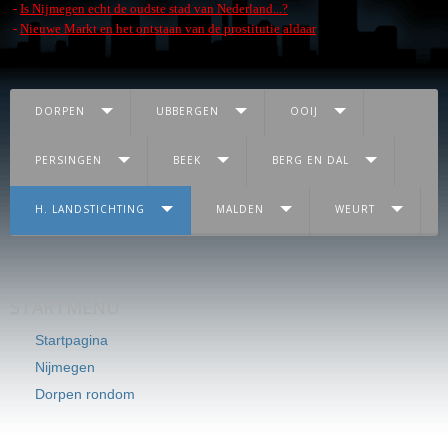
-
Is Nijmegen echt de oudste stad van Nederland...?
-
Nieuwe Markt en het ontstaan van de prostitutie aldaar
DORPEN
UBBERGEN
OOIJ
PERSINGEN
BEEK
BERG EN DAL
H. LANDSTICHTING
MALDEN
WEURT
STARTMENU
Startpagina
Nijmegen
Dorpen rondom