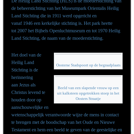
De Heilig Land Stichting (HLS) is de moederstichting van
de beheerstichting van het Museumpark Orientalis Heilig
Land Stichting die in 1911 werd opgericht en
vanaf 1946 een kerkelijke stichting is. Het park heette
tot 2007 het Bijbels Openluchtmuseum en tot 1970 Heilig
Land Stichting, de naam van de moederstichting.
Het doel van de
Heilig Land
Oosterse Stadspoort op de begraafplaats
Stichting is de
herinnering
aan Jezus als
Beeld van een slapende vrouw op een
Christus levend te
uit kalksteen opgetrokken stoep in het
Oosters Straatje
houden door op
aanschouwelijke en
wetenschappelijk verantwoorde wijze de mens in contact
te brengen met de boodschap van het Oude en Nieuwe
Testament en hem een beeld te geven van de geestelijke en