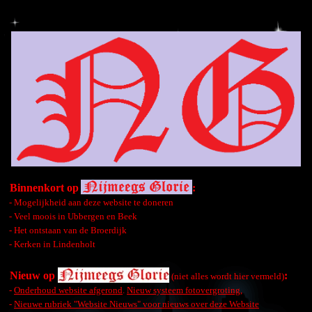
Binnenkort op
:
- Mogelijkheid aan deze website te doneren
- Veel moois in Ubbergen en Beek
- Het ontstaan van de Broerdijk
- Kerken in Lindenholt
Nieuw op
:
(niet alles wordt hier vermeld)
-
Onderhoud website afgerond
.
Nieuw systeem fotovergroting
,
-
Nieuwe rubriek "Website Nieuws" voor nieuws over deze Website