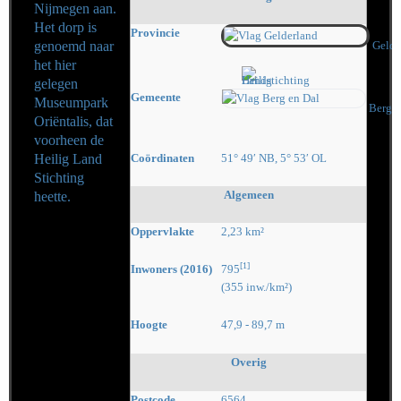
Nijmegen
aan.
Het dorp is
Provincie
genoemd naar
Gelde
het hier
gelegen
Gemeente
Museumpark
Berg e
Oriëntalis, dat
voorheen de
Heilig Land
Coördinaten
51° 49′ NB, 5° 53′ OL
Stichting
Algemeen
heette.
Oppervlakte
2,23 km²
[1]
Inwoners (2016)
795
(355 inw./km²)
Hoogte
47,9 - 89,7 m
Overig
Postcode
6564