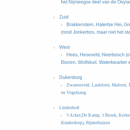
het Nijmeegse deel van de Oo
Zuid
Brakkenstein,
Hatertse Hei, Gr
(rond Jonkerbos, maar niet het s
West
Hees, Heseveld, Neerbosch (oo
Biezen, Wolfskuil, Waterkwartier
Dukenburg
Zwanenveld, Lankforst, Malvert, T
en Vogelzang
Lindenholt
't Acker,De Kamp, 't Broek,
Kerke
Kinderdorp),
Bijsterhuizen