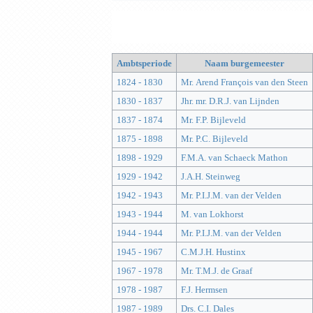
Ambtsperiode
Naam burgemeester
1824 - 1830
Mr. Arend François van den Steen
1830 - 1837
Jhr. mr. D.R.J. van Lijnden
1837 - 1874
Mr. F.P. Bijleveld
1875 - 1898
Mr. P.C. Bijleveld
1898 - 1929
F.M.A. van Schaeck Mathon
1929 - 1942
J.A.H. Steinweg
1942 - 1943
Mr. P.I.J.M. van der Velden
1943 - 1944
M. van Lokhorst
1944 - 1944
Mr. P.I.J.M. van der Velden
1945 - 1967
C.M.J.H. Hustinx
1967 - 1978
Mr. T.M.J. de Graaf
1978 - 1987
F.J. Hermsen
1987 - 1989
Drs. C.I. Dales