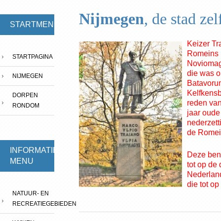
Nijmegen
, de stad zel
STARTMENU
Keizer Tr
Romeins K
STARTPAGINA
Noviomagu
die was o
NIJMEGEN
Batavorum
Kelfkensb
DORPEN
reden van
RONDOM
jaar oude 
nederzett
de Romei
INFORMATIE-
Deze ben
MENU
tot op de
Nederlan
die tot op
NATUUR- EN
RECREATIEGEBIEDEN