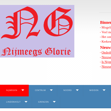
Binnen
- Mogeli
- Veel m
- Het on
- Kerken
Nieuw
-
Onderh
-
Nieuwe
-
Is Nij
-
Nieuwe
NIJMEGEN
CENTRUM
NOORD
MIDDEN
LINDENHOLT
GRENZEN