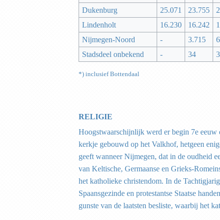
Dukenburg
25.071
23.755
2
Lindenholt
16.230
16.242
1
Nijmegen-Noord
-
3.715
6
Stadsdeel onbekend
-
34
3
*) inclusief Bottendaal
RELIGIE
Hoogstwaarschijnlijk werd er begin 7e eeuw 
kerkje gebouwd op het Valkhof, hetgeen enige
geeft wanneer Nijmegen, dat in de oudheid e
van Keltische, Germaanse en Grieks-Romeins
het katholieke christendom. In de Tachtigjari
Spaansgezinde en protestantse Staatse handen,
gunste van de laatsten besliste, waarbij het 