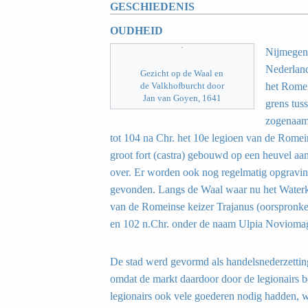
GESCHIEDENIS
OUDHEID
Nijmegen 
Nederland
Gezicht op de Waal en
de Valkhofburcht door
het Romei
Jan van Goyen, 1641
grens tus
zogenaam
tot 104 na Chr. het 10e legioen van de Romei
groot fort (castra) gebouwd op een heuvel aa
over. Er worden ook nog regelmatig opgravi
gevonden. Langs de Waal waar nu het Waterkw
van de Romeinse keizer Trajanus (oorspronkeli
en 102 n.Chr. onder de naam Ulpia Noviomag
De stad werd gevormd als handelsnederzettin
omdat de markt daardoor door de legionairs
legionairs ook vele goederen nodig hadden, 