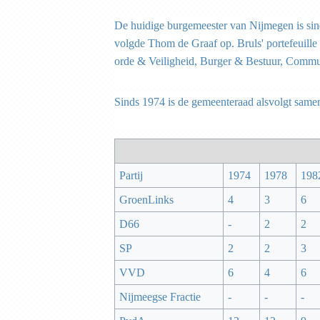
De huidige burgemeester van Nijmegen is si
volgde Thom de Graaf op. Bruls' portefeuille
orde & Veiligheid, Burger & Bestuur, Commu
Sinds 1974 is de gemeenteraad alsvolgt same
Partij
1974
1978
198
GroenLinks
4
3
6
D66
-
2
2
SP
2
2
3
VVD
6
4
6
Nijmeegse Fractie
-
-
-