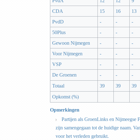
PvdA
12
12
9
CDA
15
16
13
PvdD
-
-
-
50Plus
-
-
-
Gewoon Nijmegen
-
-
-
Voor Nijmegen
-
-
-
VSP
-
-
-
De Groenen
-
-
-
Totaal
39
39
39
Opkomst (%)
Opmerkingen
Partijen als GroenLinks en Nijmeegse Fr
zijn samengegaan tot de huidige naam. Va
voor het verleden gebruikt.