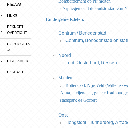
Bombardement op Nijmegen
NIEUWS
Is Nijmegen echt de oudste stad van N
LINKS
En de gebiedsdelen:
BEKNOPT
Centrum / Benedenstad
OVERZICHT
Centrum, Benedenstad en sta
COPYRIGHTS
©
Noord
DISCLAIMER
Lent, Oosterhout, Ressen
CONTACT
Midden
Bottendaal, Nije Veld (Willemskw
Anna, Heijendaal, gehele Radboudgeb
stadspark de Goffert
Oost
Hengstdal, Hunnerberg, Alt
rad