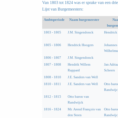
Van 1803 tot 1824 was er sprake van een dr
Lijst van Burgemeesters:
Ambtsperiode
Naam burgemeester
Na
burgem
1803 - 1805
J.M. Singendonck
Hendrick
1805 - 1806
Hendrick Hoogers
Johannes
Wilhelmus
1806 - 1807
J.M. Singendonck
1807 - 1808
Hendrik Willem
Jan Adria
Rappard
Scheers
1808 - 1810
J.E. Sanders van Well
1810 - 1811
J.E. Sanders van Well
Otto baro
Randwijc
1812 - 1815
Otto baron van
Randwijck
1816 - 1824
Mr. Arend François van
Otto baro
den Steen
Randwijc