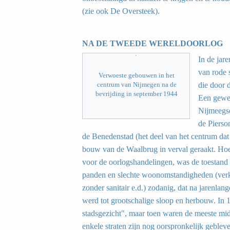
(zie ook De Oversteek).
NA DE TWEEDE WERELDOORLOG
In de jar
van rode 
Verwoeste gebouwen in het
die door d
centrum van Nijmegen na de
bevrijding in september 1944
Een gewel
Nijmeegse
de Pierson
de Benedenstad (het deel van het centrum dat 
bouw van de Waalbrug in verval geraakt. Ho
voor de oorlogshandelingen, was de toestand v
panden en slechte woonomstandigheden (verk
zonder sanitair e.d.) zodanig, dat na jarenlan
werd tot grootschalige sloop en herbouw. In 
stadsgezicht", maar toen waren de meeste mid
enkele straten zijn nog oorspronkelijk geblev