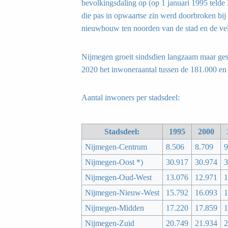
bevolkingsdaling op (op 1 januari 1995 teld
die pas in opwaartse zin werd doorbroken bij
nieuwbouw ten noorden van de stad en de vel
Nijmegen groeit sindsdien langzaam maar ges
2020 het inwoneraantal tussen de 181.000 en 
Aantal inwoners per stadsdeel:
Stadsdeel:
1995
2000
Nijmegen-Centrum
8.506
8.709
9
Nijmegen-Oost *)
30.917
30.974
3
Nijmegen-Oud-West
13.076
12.971
1
Nijmegen-Nieuw-West
15.792
16.093
1
Nijmegen-Midden
17.220
17.859
1
Nijmegen-Zuid
20.749
21.934
2