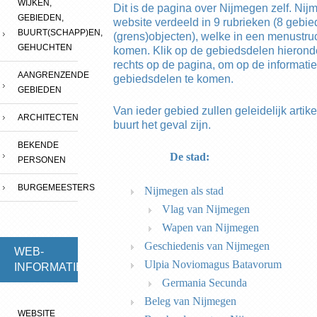
WIJKEN,
Dit is de pagina over Nijmegen zelf. Nij
GEBIEDEN,
website verdeeld in 9 rubrieken (8 gebie
BUURT(SCHAPP)EN,
(grens)objecten), welke in een menustru
GEHUCHTEN
komen. Klik op de gebiedsdelen hieronde
rechts op de pagina, om op de informatie
AANGRENZENDE
gebiedsdelen te komen.
GEBIEDEN
Van ieder gebied zullen geleidelijk artike
ARCHITECTEN
buurt het geval zijn.
BEKENDE
De stad:
PERSONEN
BURGEMEESTERS
Nijmegen als stad
Vlag van Nijmegen
Wapen van Nijmegen
Geschiedenis van Nijmegen
WEB-
Ulpia Noviomagus Batavorum
INFORMATIE
Germania Secunda
Beleg van Nijmegen
WEBSITE