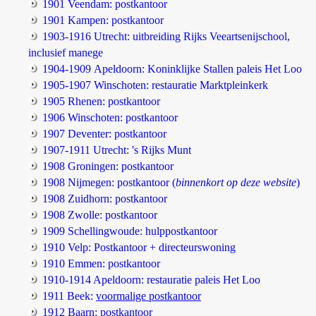
1901 Veendam: postkantoor
1901 Kampen: postkantoor
1903-1916 Utrecht: uitbreiding Rijks Veeartsenijschool,
inclusief manege
1904-1909 Apeldoorn: Koninklijke Stallen paleis Het Loo
1905-1907 Winschoten: restauratie Marktpleinkerk
1905 Rhenen: postkantoor
1906 Winschoten: postkantoor
1907 Deventer: postkantoor
1907-1911 Utrecht: 's Rijks Munt
1908 Groningen: postkantoor
1908 Nijmegen: postkantoor (
binnenkort op deze website
)
1908 Zuidhorn: postkantoor
1908 Zwolle: postkantoor
1909 Schellingwoude: hulppostkantoor
1910 Velp: Postkantoor + directeurswoning
1910 Emmen: postkantoor
1910-1914 Apeldoorn: restauratie paleis Het Loo
1911 Beek:
voormalige postkantoor
1912 Baarn: postkantoor