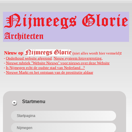
Nieuw op
:
(niet alles wordt hier vermeld)
-
Onderhoud website afgerond
.
Nieuw systeem fotovergroting
,
-
Nieuwe rubriek "Website Nieuws" voor nieuws over deze Website
-
Is Nijmegen echt de oudste stad van Nederland...?
-
Nieuwe Markt en het ontstaan van de prostitutie aldaar
Startmenu
Startpagina
Nijmegen