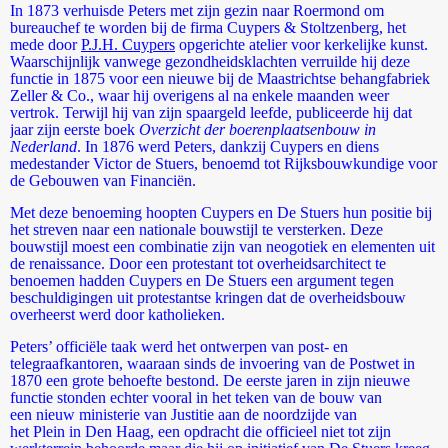
In 1873 verhuisde Peters met zijn gezin naar Roermond om
bureauchef te worden bij de firma Cuypers & Stoltzenberg, het
mede door
P.J.H. Cuypers
opgerichte atelier voor kerkelijke kunst.
Waarschijnlijk vanwege gezondheidsklachten verruilde hij deze
functie in 1875 voor een nieuwe bij de Maastrichtse behangfabriek
Zeller & Co., waar hij overigens al na enkele maanden weer
vertrok. Terwijl hij van zijn spaargeld leefde, publiceerde hij dat
jaar zijn eerste boek
Overzicht der boerenplaatsenbouw in
Nederland
. In 1876 werd Peters, dankzij Cuypers en diens
medestander Victor de Stuers, benoemd tot Rijksbouwkundige voor
de Gebouwen van Financiën.
Met deze benoeming hoopten Cuypers en De Stuers hun positie bij
het streven naar een nationale bouwstijl te versterken. Deze
bouwstijl moest een combinatie zijn van neogotiek en elementen uit
de renaissance. Door een protestant tot overheidsarchitect te
benoemen hadden Cuypers en De Stuers een argument tegen
beschuldigingen uit protestantse kringen dat de overheidsbouw
overheerst werd door katholieken.
Peters’ officiële taak werd het ontwerpen van post- en
telegraafkantoren, waaraan sinds de invoering van de Postwet in
1870 een grote behoefte bestond. De eerste jaren in zijn nieuwe
functie stonden echter vooral in het teken van de bouw van
een nieuw ministerie van Justitie aan de noordzijde van
het Plein in Den Haag, een opdracht die officieel niet tot zijn