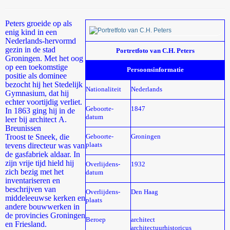
Peters groeide op als
enig kind in een
Nederlands-hervormd
gezin in de stad
Portretfoto van C.H. Peters
Groningen. Met het oog
op een toekomstige
Persoonsinformatie
positie als dominee
bezocht hij het Stedelijk
Nationaliteit
Nederlands
Gymnasium, dat hij
echter voortijdig verliet.
Geboorte-
1847
In 1863 ging hij in de
datum
leer bij architect A.
Breunissen
Troost te Sneek, die
Geboorte-
Groningen
plaats
tevens directeur was van
de gasfabriek aldaar. In
zijn vrije tijd hield hij
Overlijdens-
1932
zich bezig met het
datum
inventariseren en
beschrijven van
Overlijdens-
Den Haag
middeleeuwse kerken en
plaats
andere bouwwerken in
de provincies Groningen
Beroep
architect
en Friesland.
architectuurhistoricus