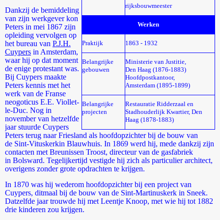
rijksbouwmeester
Dankzij de bemiddeling
van zijn werkgever kon
Werken
Peters in mei 1867 zijn
opleiding vervolgen op
het bureau van
P.J.H.
Praktijk
1863 - 1932
Cuypers
in Amsterdam,
waar hij op dat moment
Belangrijke
Ministerie van Justitie,
de enige protestant was.
gebouwen
Den Haag (1876-1883)
Bij Cuypers maakte
Hoofdpostkantoor,
Peters kennis met het
Amsterdam (1895-1899)
werk van de Franse
neogoticus E.E. Viollet-
Belangrijke
Restauratie Ridderzaal en
le-Duc. Nog in
projecten
Stadhouderlijk Kwartier, Den
november van hetzelfde
Haag (1878-1883)
jaar stuurde Cuypers
Peters terug naar Friesland als hoofdopzichter bij de bouw van
de Sint-Vituskerkin Blauwhuis. In 1869 werd hij, mede dankzij zijn
contacten met Breunissen Troost, directeur van de gasfabriek
in Bolsward. Tegelijkertijd vestigde hij zich als particulier architect,
overigens zonder grote opdrachten te krijgen.
In 1870 was hij wederom hoofdopzichter bij een project van
Cuypers, ditmaal bij de bouw van de Sint-Martinuskerk in Sneek.
Datzelfde jaar trouwde hij met Leentje Knoop, met wie hij tot 1882
drie kinderen zou krijgen.