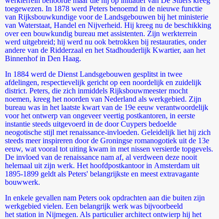
werkterrein behoorde maar die hij op initiatief van De Stuers kreeg
toegewezen. In 1878 werd Peters benoemd in de nieuwe functie
van Rijksbouwkundige voor de Landsgebouwen bij het ministerie
van Waterstaat, Handel en Nijverheid. Hij kreeg nu de beschikking
over een bouwkundig bureau met assistenten. Zijn werkterrein
werd uitgebreid; hij werd nu ook betrokken bij restauraties, onder
andere van de Ridderzaal en het Stadhouderlijk Kwartier, aan het
Binnenhof in Den Haag.
In 1884 werd de Dienst Landsgebouwen gesplitst in twee
afdelingen, respectievelijk gericht op een noordelijk en zuidelijk
district. Peters, die zich inmiddels Rijksbouwmeester mocht
noemen, kreeg het noorden van Nederland als werkgebied. Zijn
bureau was in het laatste kwart van de 19e eeuw verantwoordelijk
voor het ontwerp van ongeveer veertig postkantoren, in eerste
instantie steeds uitgevoerd in de door Cuypers bedoelde
neogotische stijl met renaissance-invloeden. Geleidelijk liet hij zich
steeds meer inspireren door de Groningse romanogotiek uit de 13e
eeuw, wat vooral tot uiting kwam in met nissen versierde topgevels.
De invloed van de renaissance nam af, al verdween deze nooit
helemaal uit zijn werk. Het hoofdpostkantoor in Amsterdam uit
1895-1899 geldt als Peters' belangrijkste en meest extravagante
bouwwerk.
In enkele gevallen nam Peters ook opdrachten aan die buiten zijn
werkgebied vielen. Een belangrijk werk was bijvoorbeeld
het station in Nijmegen. Als particulier architect ontwierp hij het