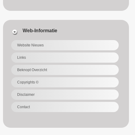
Web-Informatie
Website Nieuws
Links
Beknopt Overzicht
Copyrights ©
Disclaimer
Contact