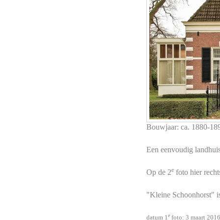
Bouwjaar: ca. 1880-18
Een eenvoudig landhuis
e
Op de 2
foto hier rech
"Kleine Schoonhorst" i
e
datum 1
foto: 3 maart 201