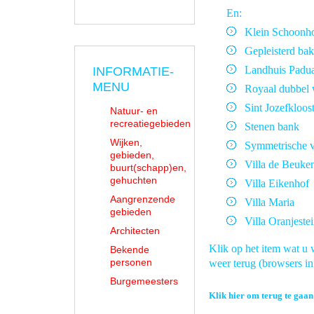
En:
Klein Schoonho
Gepleisterd bak
Landhuis Padu
INFORMATIE-
MENU
Royaal dubbel
Sint Jozefkloos
Natuur- en
recreatiegebieden
Stenen bank
Wijken,
Symmetrische v
gebieden,
Villa de Beuke
buurt(schapp)en,
gehuchten
Villa Eikenhof
Aangrenzende
Villa Maria
gebieden
Villa Oranjeste
Architecten
Klik op het item wat u w
Bekende
personen
weer terug (browsers 
Burgemeesters
Klik hier om terug te gaa