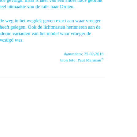
tracé gevolgd, maar is later van een ander tracé gebruik
el uitmaakte van de rails naar Druten.
 de weg in het wegdek geven exact aan waar vroeger
 heeft gelegen. Ook de lichtmasten herinneren aan de
moderne varianten van het model waar vroeger de
vestigd was.
datum foto: 25-02-2016
©
bron foto: Paul Marsman