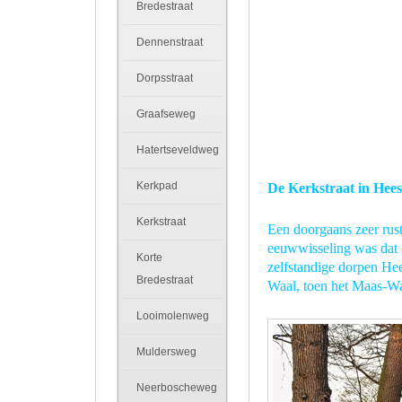
Bredestraat
Dennenstraat
Dorpsstraat
Graafseweg
Hatertseveldweg
Kerkpad
De Kerkstraat in He
Kerkstraat
Een doorgaans zeer rust
eeuwwisseling was dat e
Korte
zelfstandige dorpen He
Bredestraat
Waal, toen het Maas-Wa
Looimolenweg
Muldersweg
Neerboscheweg