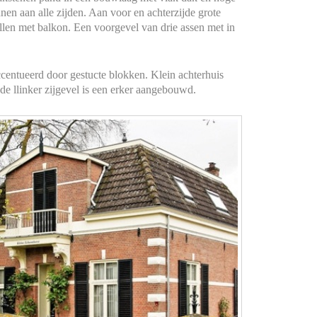
en aan alle zijden. Aan voor en achterzijde grote
len met balkon. Een voorgevel van drie assen met in
centueerd door gestucte blokken. Klein achterhuis
de llinker zijgevel is een erker aangebouwd.