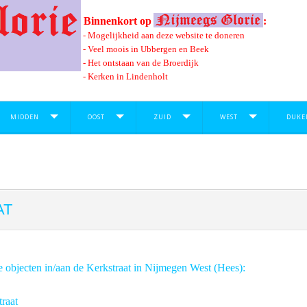
Binnenkort op
:
- Mogelijkheid aan deze website te doneren
- Veel moois in Ubbergen en Beek
- Het ontstaan van de Broerdijk
- Kerken in Lindenholt
MIDDEN
OOST
ZUID
WEST
DUKE
AT
e objecten in/aan de Kerkstraat in Nijmegen West (Hees):
traat