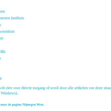
rst
stenen landhuis
a
 woonhuis
ter
illa
n
in
ilt zien voor directe toegang of scroll door alle artikelen van deze straa
in Windows).
n naar de pagina Nijmegen West
.