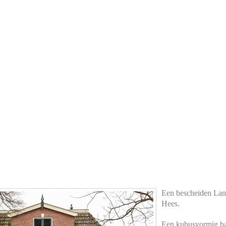
Een bescheiden Land
Hees.
Een kubusvormig ba