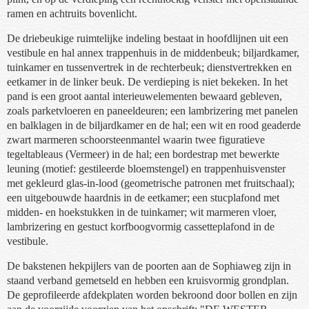
ramen en achtruits bovenlicht.
De driebeukige ruimtelijke indeling bestaat in hoofdlijnen uit een
vestibule en hal annex trappenhuis in de middenbeuk; biljardkamer,
tuinkamer en tussenvertrek in de rechterbeuk; dienstvertrekken en
eetkamer in de linker beuk. De verdieping is niet bekeken. In het
pand is een groot aantal interieuwelementen bewaard gebleven,
zoals parketvloeren en paneeldeuren; een lambrizering met panelen
en balklagen in de biljardkamer en de hal; een wit en rood geaderde
zwart marmeren schoorsteenmantel waarin twee figuratieve
tegeltableaus (Vermeer) in de hal; een bordestrap met bewerkte
leuning (motief: gestileerde bloemstengel) en trappenhuisvenster
met gekleurd glas-in-lood (geometrische patronen met fruitschaal);
een uitgebouwde haardnis in de eetkamer; een stucplafond met
midden- en hoekstukken in de tuinkamer; wit marmeren vloer,
lambrizering en gestuct korfboogvormig cassetteplafond in de
vestibule.
De bakstenen hekpijlers van de poorten aan de Sophiaweg zijn in
staand verband gemetseld en hebben een kruisvormig grondplan.
De geprofileerde afdekplaten worden bekroond door bollen en zijn