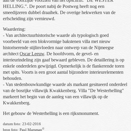
aan de voorzijde voorzien van het opschrift: "DE WESTER
HELLING.". De poort nabij de Postweg heeft nog een
smeedijzeren dubbel draaihek. De overige hekwerken van de
erfscheiding zijn vernieuwd.
Waardering:
- Van architectuurhistorische waarde als typologisch goed
voorbeeld van een blokvormige bakstenen villa met nieuw
historiserende stijlinvloeden naar ontwerp van de Nijmeegse
architect
Oscar Leeuw
. De hoofdvorm, de gevel- en
interieurindeling zijn gaaf bewaard gebleven. De detaillering is op
enkele onderdelen gewijzigd. Opmerkelijk is de flankerende toren
met spits. Voorts is een groot aantal bijzondere interieurelementen
behouden.
- Van stedenbouwkundige waarde als markant gesitueerd onderdeel
van de bosrijke villawijk Kwakkenberg. Villa "De Westerhelling"
markeert het begin van de aanleg van een villawijk op de
Kwakkenberg.
Het gebouw de Westerhelling is een rijksmonument.
datum foto: 23-02-2016
©
bron foto: Paul Marsman