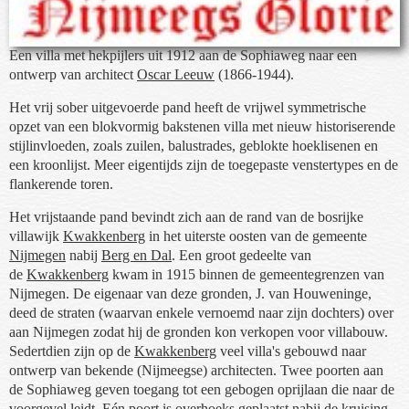
Een villa met hekpijlers uit 1912 aan de Sophiaweg naar een
ontwerp van architect
Oscar Leeuw
(1866-1944).
Het vrij sober uitgevoerde pand heeft de vrijwel symmetrische
opzet van een blokvormig bakstenen villa met nieuw historiserende
stijlinvloeden, zoals zuilen, balustrades, geblokte hoeklisenen en
een kroonlijst. Meer eigentijds zijn de toegepaste venstertypes en de
flankerende toren.
Het vrijstaande pand bevindt zich aan de rand van de bosrijke
villawijk
Kwakkenberg
in het uiterste oosten van de gemeente
Nijmegen
nabij
Berg en Dal
. Een groot gedeelte van
de
Kwakkenberg
kwam in 1915 binnen de gemeentegrenzen van
Nijmegen. De eigenaar van deze gronden, J. van Houweninge,
deed de straten (waarvan enkele vernoemd naar zijn dochters) over
aan Nijmegen zodat hij de gronden kon verkopen voor villabouw.
Sedertdien zijn op de
Kwakkenberg
veel villa's gebouwd naar
ontwerp van bekende (Nijmeegse) architecten. Twee poorten aan
de Sophiaweg geven toegang tot een gebogen oprijlaan die naar de
voorgevel leidt. Eén poort is overhoeks geplaatst nabij de kruising