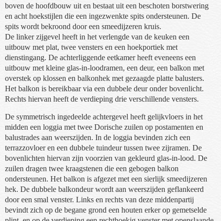
boven de hoofdbouw uit en bestaat uit een beschoten borstwering
en acht hoekstijlen die een ingezwenkte spits ondersteunen. De
spits wordt bekroond door een smeedijzeren kruis.
De linker zijgevel heeft in het verlengde van de keuken een
uitbouw met plat, twee vensters en een hoekportiek met
dienstingang. De achterliggende eetkamer heeft eveneens een
uitbouw met kleine glas-in-loodramen, een deur, een balkon met
overstek op klossen en balkonhek met gezaagde platte balusters.
Het balkon is bereikbaar via een dubbele deur onder bovenlicht.
Rechts hiervan heeft de verdieping drie verschillende vensters.
De symmetrisch ingedeelde achtergevel heeft gelijkvloers in het
midden een loggia met twee Dorische zuilen op postamenten en
balustrades aan weerszijden. In de loggia bevinden zich een
terrazzovloer en een dubbele tuindeur tussen twee zijramen. De
bovenlichten hiervan zijn voorzien van gekleurd glas-in-lood. De
zuilen dragen twee kraagstenen die een gebogen balkon
ondersteunen. Het balkon is afgezet met een sierlijk smeedijzeren
hek. De dubbele balkondeur wordt aan weerszijden geflankeerd
door een smal venster. Links en rechts van deze middenpartij
bevindt zich op de begane grond een houten erker op gemetselde
plint, en op de verdieping een rechthoekig venster met openslaande