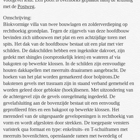
met de
Postweg
.
Omschrijving:
Blokvormige villa van twee bouwlagen en zolderverdieping op
rechthoekig grondplan. Tegen de zijgevels van deze hoofdbouw
bevinden zich uitbouwen met plat en een achtzijdige toren met
spits. Het dak van de hoofdbouw bestaat uit een plat met vier
schilden. De dakschilden hebben een ingeknikte dakvoet, zijn
gedekt met shingles (oorspronkelijk leien) en wateren af via
bakgoten op bewerkte klossen. In de schilden zijn eenvoudige
houten dakkapellen met meerruits draairamen aangebracht. De
hoeken van het plat worden gemarkeerd door bolpirons.De
bakstenen gevels met trasraam zijn in staand verband gemetseld en
worden geleed door geblokte (hoek)lisenen. Met uitzondering van
de achtergevel zijn de gevels onregelmatig ingedeeld. De
gevelafsluiting aan de bovenzijde bestaat uit een eenvoudig
geprofileerd fries en een bakgoot op bewerkte klossen. Het
merendeel van de uitgespaarde gevelopeningen is rechthoekig van
vorm en wordt afgesloten door strekken. De toegepaste vensters
varisterk qua formaat en type: enkelruits- en T-schuiframen met
meerruits bovenlichten, openslaande ramen met tweedelig of