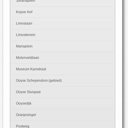
Julianaplein
Kopse Hof
Limoslaan
Limosterrein
Mariaplein
Molenveldlaan
Museum Kamstraat
Ooyse Schependom (gebied)
Ooyse Sluispad
Ooysedijk
Oranjesingel
Postweg