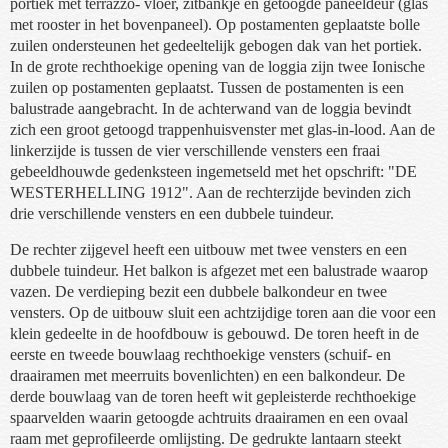
portiek met terrazzo- vloer, zitbankje en getoogde paneeldeur (glas
met rooster in het bovenpaneel). Op postamenten geplaatste bolle
zuilen ondersteunen het gedeeltelijk gebogen dak van het portiek.
In de grote rechthoekige opening van de loggia zijn twee Ionische
zuilen op postamenten geplaatst. Tussen de postamenten is een
balustrade aangebracht. In de achterwand van de loggia bevindt
zich een groot getoogd trappenhuisvenster met glas-in-lood. Aan de
linkerzijde is tussen de vier verschillende vensters een fraai
gebeeldhouwde gedenksteen ingemetseld met het opschrift: "DE
WESTERHELLING 1912". Aan de rechterzijde bevinden zich
drie verschillende vensters en een dubbele tuindeur.
De rechter zijgevel heeft een uitbouw met twee vensters en een
dubbele tuindeur. Het balkon is afgezet met een balustrade waarop
vazen. De verdieping bezit een dubbele balkondeur en twee
vensters. Op de uitbouw sluit een achtzijdige toren aan die voor een
klein gedeelte in de hoofdbouw is gebouwd. De toren heeft in de
eerste en tweede bouwlaag rechthoekige vensters (schuif- en
draairamen met meerruits bovenlichten) en een balkondeur. De
derde bouwlaag van de toren heeft wit gepleisterde rechthoekige
spaarvelden waarin getoogde achtruits draairamen en een ovaal
raam met geprofileerde omlijsting. De gedrukte lantaarn steekt