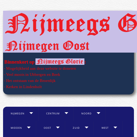
Binnenkort op
:
- Mogelijkheid aan deze website te doneren
- Veel moois in Ubbergen en Beek
- Het ontstaan van de Broerdijk
- Kerken in Lindenholt
NIJMEGEN
CENTRUM
NOORD
MIDDEN
OOST
ZUID
WEST